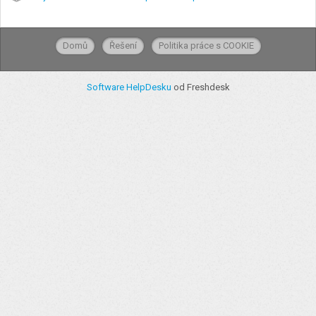
Domů
Řešení
Politika práce s COOKIE
Software HelpDesku
od Freshdesk