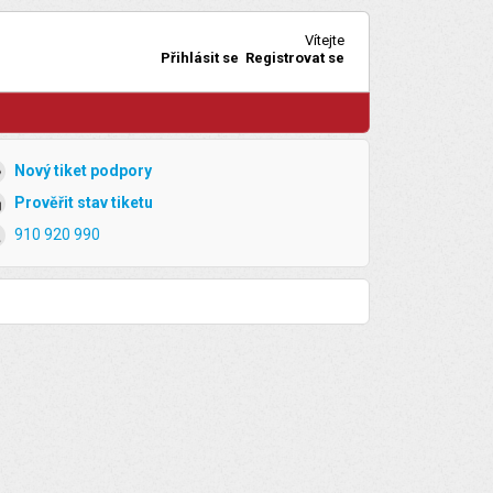
Vítejte
Přihlásit se
Registrovat se
Nový tiket podpory
Prověřit stav tiketu
910 920 990