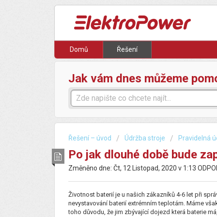
Domů
Řešení
Jak vám dnes můžeme pom
Řešení – úvod
Údržba stroje
Pravidelná ú
Po jak dlouhé době bude zap
Změněno dne: Čt, 12 Listopad, 2020 v 1:13 ODP
Životnost baterií je u našich zákazníků 4-6 let při spr
nevystavování baterií extrémním teplotám. Máme však i 
toho důvodu, že jim zbývající dojezd která baterie má