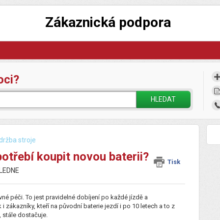
Zákaznická podpora
oci?
HLEDAT
držba stroje
otřebí koupit novou baterii?
Tisk
OLEDNE
ávné péči. To jest pravidelné dobíjení po každé jízdě a
zákazníky, kteří na původní baterie jezdí i po 10 letech a to z
, stále dostačuje.