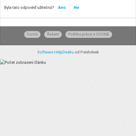
Byla tato odpověď užitečná?
Ano
Ne
Domů
Řešení
Politika práce s COOKIE
Software HelpDesku
od Freshdesk