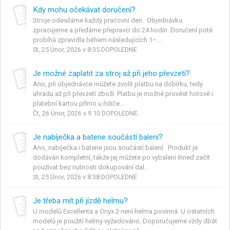
Kdy mohu očekávat doručení?
Stroje odesíláme každý pracovní den. Objednávku
zpracujeme a předáme přepravci do 24 hodin. Doručení poté
probíhá zpravidla během následujících 1–...
St, 25 Únor, 2026 v 8:35 DOPOLEDNE
Je možné zaplatit za stroj až při jeho převzetí?
Ano, při objednávce můžete zvolit platbu na dobírku, tedy
úhradu až při převzetí zboží. Platbu je možné provést hotově i
platební kartou přímo u řidiče...
Čt, 26 Únor, 2026 v 9:10 DOPOLEDNE
Je nabíječka a baterie součástí balení?
Ano, nabíječka i baterie jsou součástí balení. Produkt je
dodáván kompletní, takže jej můžete po vybalení ihned začít
používat bez nutnosti dokupování dal...
St, 25 Únor, 2026 v 8:38 DOPOLEDNE
Je třeba mít při jízdě helmu?
U modelů Excellenta a Onyx 2 není helma povinná. U ostatních
modelů je použití helmy vyžadováno. Doporučujeme vždy dbát