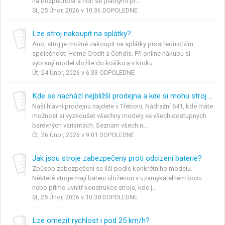
na bezpečnost a řídit se platnými př...
St, 25 Únor, 2026 v 10:36 DOPOLEDNE
Lze stroj nakoupit na splátky?
Ano, stroj je možné zakoupit na splátky prostřednictvím
společností Home Credit a Cofidis. Při online nákupu si
vybraný model vložíte do košíku a v kroku ...
Út, 24 Únor, 2026 v 6:33 ODPOLEDNE
Kde se nachází nejbližší prodejna a kde si mohu stroj vyzkoušet?
Naši hlavní prodejnu najdete v Třeboni, Nádražní 641, kde máte
možnost si vyzkoušet všechny modely ve všech dostupných
barevných variantách. Seznam všech n...
Čt, 26 Únor, 2026 v 9:01 DOPOLEDNE
Jak jsou stroje zabezpečeny proti odcizení baterie?
Způsob zabezpečení se liší podle konkrétního modelu.
Některé stroje mají baterii uloženou v uzamykatelném boxu
nebo přímo uvnitř konstrukce stroje, kde j...
St, 25 Únor, 2026 v 10:38 DOPOLEDNE
Lze omezit rychlost i pod 25 km/h?