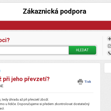
Zákaznická podpora
oci?
HLEDAT
y
 při jeho převzetí?
Tisk
DNE
u
, tedy úhradu až při převzetí zboží.
ímo u řidiče. Doporučujeme si předem zkontrolovat dostatečný
ací.