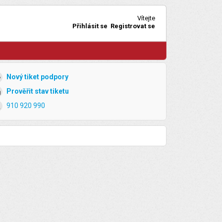
Vítejte
Přihlásit se
Registrovat se
Nový tiket podpory
Prověřit stav tiketu
910 920 990