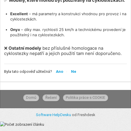
✅
Modely, které mohou být používány na cyklostezkách:
Excellent
– má parametry a konstrukci vhodnou pro provoz i na
cyklostezkách.
Onyx
– díky max. rychlosti 25 km/h a technickému provedení je
použitelný i na cyklostezkách.
❌
Ostatní modely
bez příslušné homologace na
cyklostezky nepatří a jejich použití tam není doporučeno.
Byla tato odpověď užitečná?
Ano
Ne
Domů
Řešení
Politika práce s COOKIE
Software HelpDesku
od Freshdesk