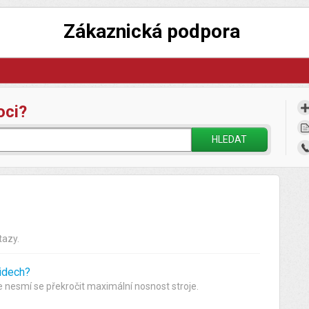
Zákaznická podpora
oci?
HLEDAT
tazy.
lidech?
e nesmí se překročit maximální nosnost stroje.