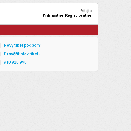
Vítejte
Přihlásit se
Registrovat se
Nový tiket podpory
Prověřit stav tiketu
910 920 990