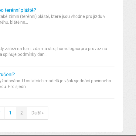
bo terénní pláště?
aké zimní (terénní) pláště, které jsou vhodné pro jízdu v
hu, blátě ne...
dy záleží na tom, zda má stroj homologaci pro provoz na
a splňuje podmínky dan...
 ručení?
vyžadováno. U ostatních modelů je však sjednání povinného
ou. Pro sjedn...
í
1
2
Další »